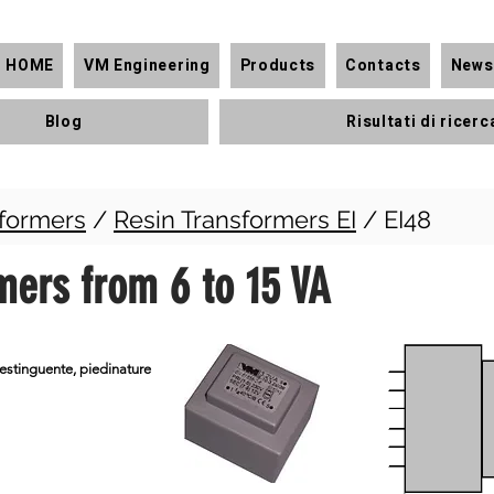
HOME
VM Engineering
Products
Contacts
News
Blog
Risultati di ricerc
formers
/
Resin Transformers EI
/ EI48
rmers from 6 to 15 VA
oestinguente, piedinature