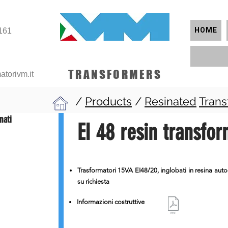
HOME
161
TRANSFORMERS
atorivm.it
/
Products
/
Resinated
Trans
nati
EI 48 resin transfo
Trasformatori 15VA EI48/20, inglobati in resina aut
su richiesta
Informazioni costruttive